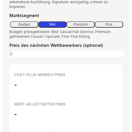
erkennbare Ausführung. Signature: einzigartig, schwer zu
kopieren.
EN
ES
DE
FR
IT
Marktsegment
Budget
Mid
Premium
Fine
Budget: preisgetrieben. Mid: Casual Full-Service. Premium:
gehobenes Casual / Upscale. Fine: Fine Dining.
Preis des nächsten Wettbewerbers (optional)
COST-PLUS-MINDESTPREIS
-
WERT-ADJUSTIERTER PREIS
-