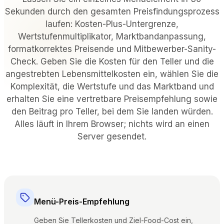
NACH VERANSTALTUNGSORTTYP
Sekunden durch den gesamten Preisfindungsprozess
laufen: Kosten-Plus-Untergrenze,
Restaurants mit Vollservice
Wertstufenmultiplikator, Marktbandanpassung,
Gezwungene Gastronomie & Bistros
formatkorrektes Preisende und Mitbewerber-Sanity-
Bars & Nachtclubs
Check. Geben Sie die Kosten für den Teller und die
Hotels & Resorts
angestrebten Lebensmittelkosten ein, wählen Sie die
Zum Mitnehmen & Lieferservice
Komplexität, die Wertstufe und das Marktband und
Food Trucks & Cloud-Küchen
erhalten Sie eine vertretbare Preisempfehlung sowie
den Beitrag pro Teller, bei dem Sie landen würden.
VERGLEICHEN
Alles läuft in Ihrem Browser; nichts wird an einen
Tableview vs. Toast
Server gesendet.
Tableview vs. Square
Tableview vs. Lightspeed
RESSOURCEN
Menü-Preis-Empfehlung
Blog
Geben Sie Tellerkosten und Ziel-Food-Cost ein,