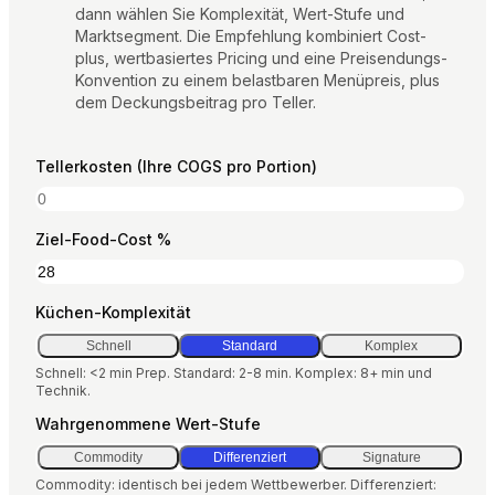
Gratis-Rechner
dann wählen Sie Komplexität, Wert-Stufe und
Marktsegment. Die Empfehlung kombiniert Cost-
Bewertungen
plus, wertbasiertes Pricing und eine Preisendungs-
Produktaktualisierungen
Konvention zu einem belastbaren Menüpreis, plus
Support
dem Deckungsbeitrag pro Teller.
Datensicherheit
Tellerkosten (Ihre COGS pro Portion)
LOS GEHT’S
Ziel-Food-Cost %
Preise
Kontakt
Karriere
Küchen-Komplexität
Schnell
Standard
Komplex
Schnell: <2 min Prep. Standard: 2-8 min. Komplex: 8+ min und
Demo buchen
Technik.
Wahrgenommene Wert-Stufe
Commodity
Differenziert
Signature
SPRACHE
Commodity: identisch bei jedem Wettbewerber. Differenziert: