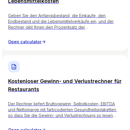
Lebensmittelkosten
Geben Sie den Anfangsbestand, die Einkäufe, den
Endbestand und die Lebensmittelverkäufe ein, und der
Rechner gibt Ihnen den Prozentsatz der
Lebensmittelkosten an und zeigt an, ob Ihre Gewinnspanne
gesund, gefährdet oder bereits aufgebläht ist.
Open calculator
Kostenloser Gewinn- und Verlustrechner für
Restaurants
Der Rechner liefert Bruttogewinn, Selbstkosten, EBITDA
und Nettomarge mit farbcodierten Gesundheitsplaketten,
so dass Sie die Gewinn- und Verlustrechnung so lesen
können, wie es Ihr Buchhalter tun würde.
Open calculator