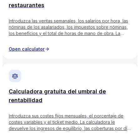
restaurantes
Introduzca las ventas semanales, los salarios por hora, las
nóminas de los asalariados, los impuestos sobre nóminas,
los beneficios y el total de horas de mano de obra. La
calculadora devuelve el coste total de la mano de obra, el
% del coste de la mano de obra sobre las ventas, las
Open calculator
ventas por hora de mano de obra y etiqueta si su número
es magro, saludable, en vigilancia o crítico.
Calculadora gratuita del umbral de
rentabilidad
Introduzca sus costes fijos mensuales, el porcentaje de
costes variables y el ticket medio. La calculadora le
devuelve los ingresos de equilibrio, las coberturas por día,
el margen de contribución y etiqueta si su banda de