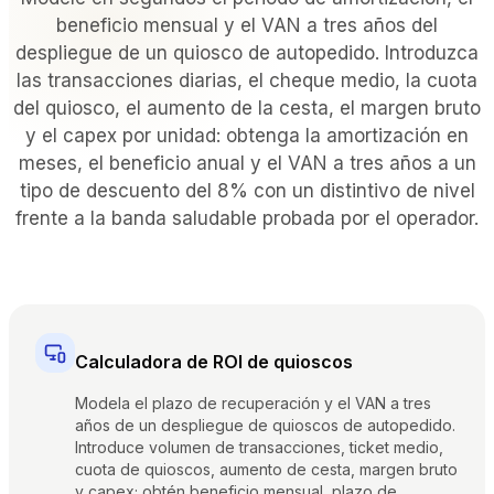
POR TIPO DE RECINTO
beneficio mensual y el VAN a tres años del
despliegue de un quiosco de autopedido. Introduzca
Restaurantes con servicio completo
las transacciones diarias, el cheque medio, la cuota
Restaurantes informales y bistros
del quiosco, el aumento de la cesta, el margen bruto
Bares y discotecas
y el capex por unidad: obtenga la amortización en
Hoteles y complejos turísticos
meses, el beneficio anual y el VAN a tres años a un
Comida para llevar y a domicilio
tipo de descuento del 8% con un distintivo de nivel
Camiones de comida y cocinas compartidas
frente a la banda saludable probada por el operador.
COMPARAR
Tableview frente a Toast
Tableview frente a Square
Tableview frente a Lightspeed
Calculadora de ROI de quioscos
Modela el plazo de recuperación y el VAN a tres
años de un despliegue de quioscos de autopedido.
RECURSOS
Introduce volumen de transacciones, ticket medio,
cuota de quioscos, aumento de cesta, margen bruto
Blog
y capex; obtén beneficio mensual, plazo de