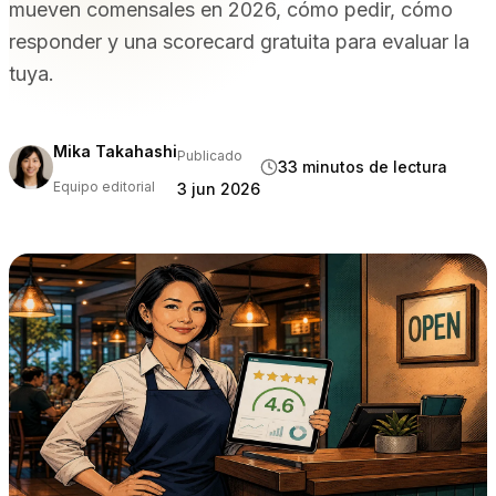
mueven comensales en 2026, cómo pedir, cómo
POR TIPO DE RECINTO
responder y una scorecard gratuita para evaluar la
Restaurantes con servicio completo
tuya.
Restaurantes informales y bistros
Bares y discotecas
Hoteles y complejos turísticos
Mika Takahashi
Publicado
33 minutos de lectura
Comida para llevar y a domicilio
Equipo editorial
3 jun 2026
Camiones de comida y cocinas compartidas
COMPARAR
Tableview frente a Toast
Tableview frente a Square
Tableview frente a Lightspeed
RECURSOS
Blog