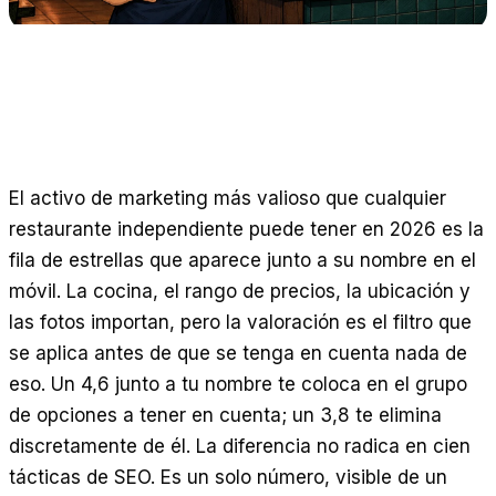
Calculadoras gratis
Opiniones
Actualizaciones de productos
Asistencia
Seguridad de los datos
El activo de marketing más valioso que cualquier
EMPIEZA
restaurante independiente puede tener en 2026 es la
Precios
fila de estrellas que aparece junto a su nombre en el
Contacto
móvil. La cocina, el rango de precios, la ubicación y
Empleo
las fotos importan, pero la valoración es el filtro que
se aplica antes de que se tenga en cuenta nada de
Reserva una demostración
eso. Un 4,6 junto a tu nombre te coloca en el grupo
de opciones a tener en cuenta; un 3,8 te elimina
discretamente de él. La diferencia no radica en cien
tácticas de SEO. Es un solo número, visible de un
IDIOMA