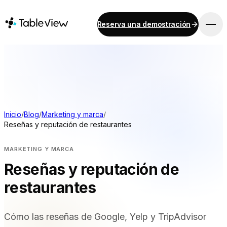
Reserva una demostración
PLATAFORMA
Punto de venta
Inventario
Sistema de visualización para cocinas
Contabilidad
Inicio
/
Blog
/
Marketing y marca
/
Reseñas y reputación de restaurantes
Pagos
Contratación pública
MARKETING Y MARCA
Menú digital y pedidos por móvil
Reseñas y reputación de
Instant Site
restaurantes
SOLUCIONES
Cómo las reseñas de Google, Yelp y TripAdvisor