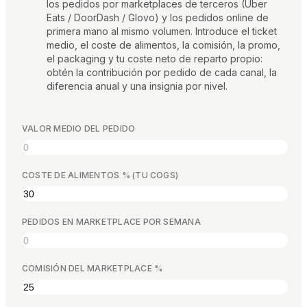
los pedidos por marketplaces de terceros (Uber
Calculadoras gratis
Eats / DoorDash / Glovo) y los pedidos online de
Opiniones
primera mano al mismo volumen. Introduce el ticket
Actualizaciones de productos
medio, el coste de alimentos, la comisión, la promo,
Asistencia
el packaging y tu coste neto de reparto propio:
Seguridad de los datos
obtén la contribución por pedido de cada canal, la
diferencia anual y una insignia por nivel.
EMPIEZA
VALOR MEDIO DEL PEDIDO
Precios
Contacto
COSTE DE ALIMENTOS % (TU COGS)
Empleo
PEDIDOS EN MARKETPLACE POR SEMANA
Reserva una demostración
COMISIÓN DEL MARKETPLACE %
IDIOMA