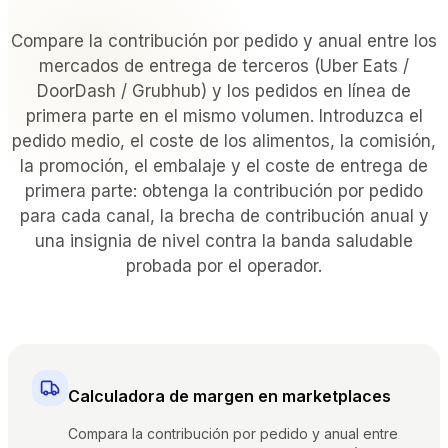
POR TIPO DE RECINTO
Compare la contribución por pedido y anual entre los
Restaurantes con servicio completo
mercados de entrega de terceros (Uber Eats /
Restaurantes informales y bistros
DoorDash / Grubhub) y los pedidos en línea de
Bares y discotecas
primera parte en el mismo volumen. Introduzca el
Hoteles y complejos turísticos
pedido medio, el coste de los alimentos, la comisión,
Comida para llevar y a domicilio
la promoción, el embalaje y el coste de entrega de
Camiones de comida y cocinas compartidas
primera parte: obtenga la contribución por pedido
para cada canal, la brecha de contribución anual y
COMPARAR
una insignia de nivel contra la banda saludable
probada por el operador.
Tableview frente a Toast
Tableview frente a Square
Tableview frente a Lightspeed
Calculadora de margen en marketplaces
RECURSOS
Blog
Compara la contribución por pedido y anual entre