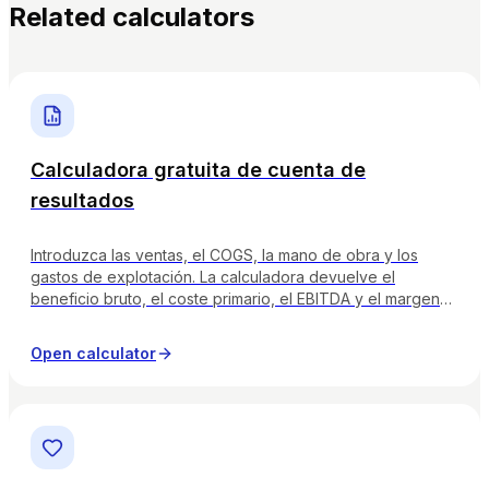
Related calculators
Calculadora gratuita de cuenta de
resultados
Introduzca las ventas, el COGS, la mano de obra y los
gastos de explotación. La calculadora devuelve el
beneficio bruto, el coste primario, el EBITDA y el margen
neto con distintivos de salud codificados por colores para
que pueda leer la cuenta de resultados como lo haría su
Open calculator
contable.