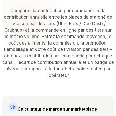
PAR TYPE DE LIEU
Comparez la contribution par commande et la
Restaurants à service complet
contribution annuelle entre les places de marché de
Restaurants décontractés et bistrots
livraison par des tiers (Uber Eats / DoorDash /
Bars et boîtes de nuit
Grubhub) et la commande en ligne par des tiers sur
Hôtels et complexes touristiques
le même volume. Entrez la commande moyenne, le
À emporter et livraison
coût des aliments, la commission, la promotion,
Camions-restaurants et cuisines virtuelles
l'emballage et votre coût de livraison par des tiers -
obtenez la contribution par commande pour chaque
COMPARER
canal, l'écart de contribution annuelle et un badge de
niveau par rapport à la fourchette saine testée par
Tableview ou Toast
l'opérateur.
Tableview contre Square
Tableview ou Lightspeed
RESSOURCES
Calculateur de marge sur marketplace
Blog