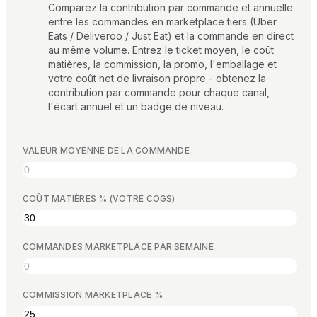
Calculatrices gratuites
Comparez la contribution par commande et annuelle
entre les commandes en marketplace tiers (Uber
Avis
Eats / Deliveroo / Just Eat) et la commande en direct
Mises à jour des produits
au même volume. Entrez le ticket moyen, le coût
Assistance
matières, la commission, la promo, l'emballage et
Sécurité des données
votre coût net de livraison propre - obtenez la
contribution par commande pour chaque canal,
l'écart annuel et un badge de niveau.
COMMENCER
VALEUR MOYENNE DE LA COMMANDE
Tarifs
Contact
Carrières
COÛT MATIÈRES % (VOTRE COGS)
Réserver une démonstration
COMMANDES MARKETPLACE PAR SEMAINE
COMMISSION MARKETPLACE %
LANGUE