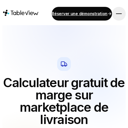
Réserver une démonstration
PLATEFORME
Point de vente
Stock
Système d'affichage pour cuisine
Comptabilité
Paiements
Calculateur gratuit de
Approvisionnement
Menu en ligne et commande sur mobile
marge sur
Instant Site
marketplace de
livraison
SOLUTIONS