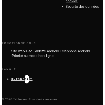
cookies
Sécurité des données
FONCTIONNE SOUS
Site web
·
iPad
·
Tablette Android
·
Téléphone Android
·
Priorité au mode hors ligne
LANGUE
EN
ES
DE
FR
IT
©
2026
Tableview. Tous droits réservés.