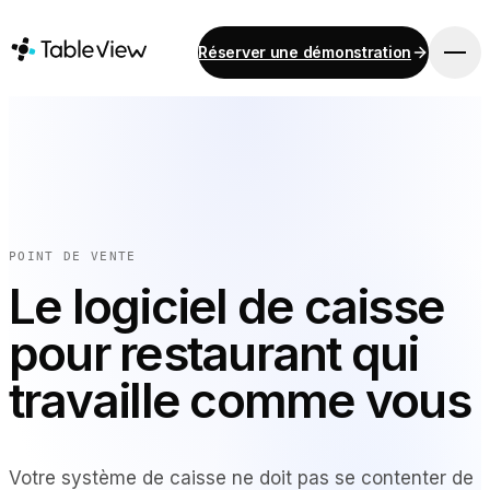
Réserver une démonstration
PLATEFORME
Point de vente
Stock
Système d'affichage pour cuisine
Comptabilité
POINT DE VENTE
Paiements
Le logiciel de caisse
Approvisionnement
pour restaurant qui
Menu en ligne et commande sur mobile
Instant Site
travaille comme vous
SOLUTIONS
Votre système de caisse ne doit pas se contenter de