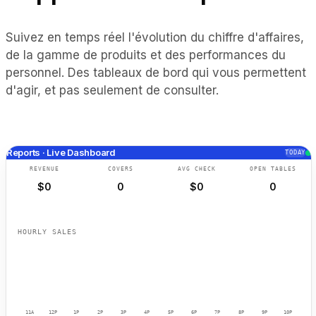
Suivez en temps réel l'évolution du chiffre d'affaires,
de la gamme de produits et des performances du
personnel. Des tableaux de bord qui vous permettent
d'agir, et pas seulement de consulter.
Reports · Live Dashboard
TODAY
REVENUE
COVERS
AVG CHECK
OPEN TABLES
$
0
0
$
0
0
HOURLY SALES
11A
12P
1P
2P
3P
4P
5P
6P
7P
8P
9P
10P