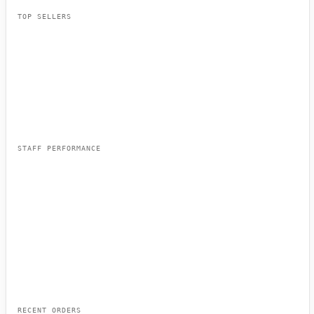
TOP SELLERS
Grilled Salmon
42
sold
Ribeye Steak
38
sold
Caesar Salad
56
sold
Pasta Carbonara
34
sold
Fish & Chips
29
sold
STAFF PERFORMANCE
Maria S.
$
2,860
James T.
$
2,340
Ana R.
$
1,980
RECENT ORDERS