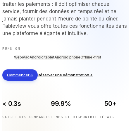
traiter les paiements : il doit optimiser chaque
PAR TYPE DE LIEU
service, fournir des données en temps réel et ne
Restaurants à service complet
jamais planter pendant l'heure de pointe du dîner.
Restaurants décontractés et bistrots
Tableview vous offre toutes ces fonctionnalités dans
Bars et boîtes de nuit
une plateforme élégante et intuitive.
Hôtels et complexes touristiques
À emporter et livraison
RUNS ON
Camions-restaurants et cuisines virtuelles
Web
iPad
Android tablet
Android phone
Offline-first
COMPARER
Commencer
→
Réserver une démonstration
→
Tableview ou Toast
Tableview contre Square
Tableview ou Lightspeed
< 0.3s
99.9%
50+
RESSOURCES
SAISIE DES COMMANDES
TEMPS DE DISPONIBILITÉ
PAYS
Blog