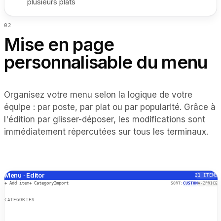
plusieurs plats
0
2
Mise en page
personnalisable du menu
Organisez votre menu selon la logique de votre
équipe : par poste, par plat ou par popularité. Grâce à
l'édition par glisser-déposer, les modifications sont
immédiatement répercutées sur tous les terminaux.
Menu · Editor
21
ITEMS
+ Add item
+ Category
Import
SORT:
CUSTOM
A-Z
PRICE
CATEGORIES