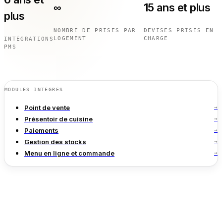
Calculatrices gratuites
∞
15 ans et plus
plus
Avis
Mises à jour des produits
NOMBRE DE PRISES PAR
DEVISES PRISES EN
LOGEMENT
CHARGE
INTÉGRATIONS
Assistance
PMS
Sécurité des données
MODULES INTÉGRÉS
COMMENCER
Point de vente
→
Tarifs
Présentoir de cuisine
→
Contact
Paiements
→
Carrières
Gestion des stocks
→
Menu en ligne et commande
→
Réserver une démonstration
LANGUE