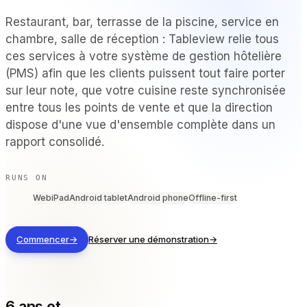
PAR TYPE DE LIEU
Restaurant, bar, terrasse de la piscine, service en
chambre, salle de réception : Tableview relie tous
Restaurants à service complet
ces services à votre système de gestion hôtelière
Restaurants décontractés et bistrots
(PMS) afin que les clients puissent tout faire porter
Bars et boîtes de nuit
sur leur note, que votre cuisine reste synchronisée
Hôtels et complexes touristiques
À emporter et livraison
entre tous les points de vente et que la direction
Camions-restaurants et cuisines virtuelles
dispose d'une vue d'ensemble complète dans un
rapport consolidé.
COMPARER
RUNS ON
Tableview ou Toast
Web
iPad
Android tablet
Android phone
Offline-first
Tableview contre Square
Tableview ou Lightspeed
Commencer
→
Réserver une démonstration
→
RESSOURCES
Blog
6 ans et