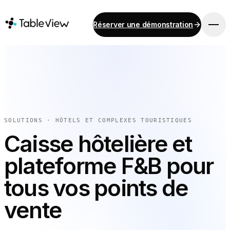
Réserver une démonstration
PLATEFORME
Point de vente
Stock
Système d'affichage pour cuisine
Comptabilité
SOLUTIONS · HÔTELS ET COMPLEXES TOURISTIQUES
Paiements
Caisse hôtelière et
Approvisionnement
plateforme F&B pour
Menu en ligne et commande sur mobile
Instant Site
tous vos points de
vente
SOLUTIONS