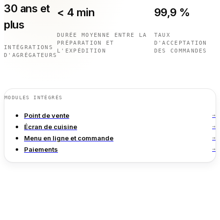
Calculatrices gratuites
30 ans et
< 4 min
99,9 %
Avis
plus
Mises à jour des produits
DURÉE MOYENNE ENTRE LA
TAUX
Assistance
PRÉPARATION ET
D'ACCEPTATION
INTÉGRATIONS
Sécurité des données
L'EXPÉDITION
DES COMMANDES
D'AGRÉGATEURS
COMMENCER
MODULES INTÉGRÉS
Tarifs
Point de vente
→
Contact
Écran de cuisine
→
Carrières
Menu en ligne et commande
→
Paiements
→
Réserver une démonstration
LANGUE