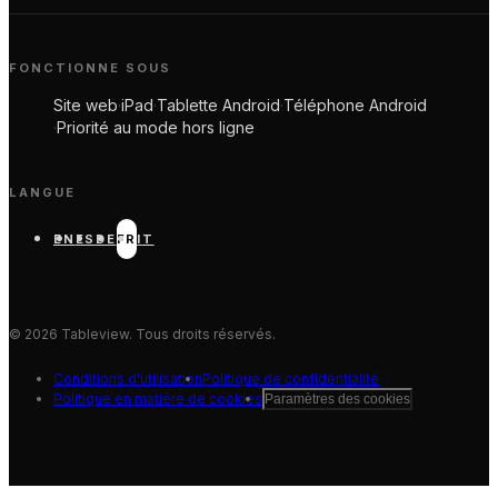
FONCTIONNE SOUS
Site web
·
iPad
·
Tablette Android
·
Téléphone Android
·
Priorité au mode hors ligne
LANGUE
EN
ES
DE
FR
IT
©
2026
Tableview. Tous droits réservés.
Conditions d'utilisation
Politique de confidentialité
Politique en matière de cookies
Paramètres des cookies