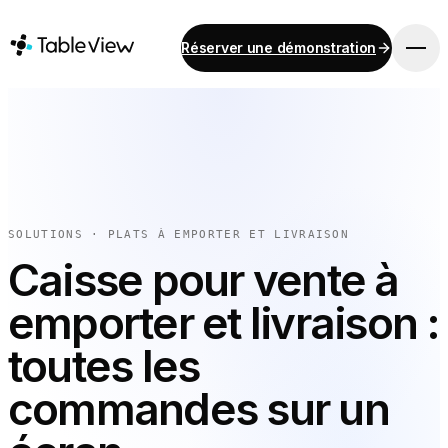
Réserver une démonstration
PLATEFORME
Point de vente
Stock
Système d'affichage pour cuisine
Comptabilité
SOLUTIONS · PLATS À EMPORTER ET LIVRAISON
Paiements
Caisse pour vente à
Approvisionnement
emporter et livraison :
Menu en ligne et commande sur mobile
Instant Site
toutes les
commandes sur un
SOLUTIONS