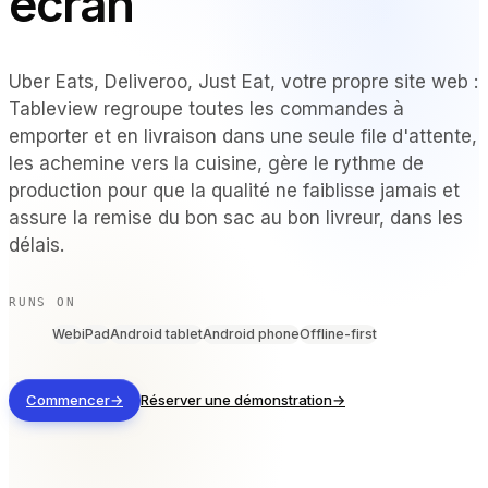
écran
PAR TYPE DE LIEU
Restaurants à service complet
Uber Eats, Deliveroo, Just Eat, votre propre site web :
Restaurants décontractés et bistrots
Tableview regroupe toutes les commandes à
Bars et boîtes de nuit
emporter et en livraison dans une seule file d'attente,
Hôtels et complexes touristiques
les achemine vers la cuisine, gère le rythme de
À emporter et livraison
production pour que la qualité ne faiblisse jamais et
Camions-restaurants et cuisines virtuelles
assure la remise du bon sac au bon livreur, dans les
délais.
COMPARER
Tableview ou Toast
RUNS ON
Tableview contre Square
Web
iPad
Android tablet
Android phone
Offline-first
Tableview ou Lightspeed
Commencer
→
Réserver une démonstration
→
RESSOURCES
Blog