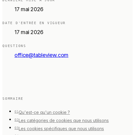
DERNIÈRE MISE À JOUR
Calculatrices gratuites
17 mai 2026
Avis
Mises à jour des produits
DATE D'ENTRÉE EN VIGUEUR
Assistance
17 mai 2026
Sécurité des données
QUESTIONS
office@tableview.com
COMMENCER
Tarifs
Contact
Carrières
SOMMAIRE
Réserver une démonstration
01
Qu'est-ce qu'un cookie ?
02
Les catégories de cookies que nous utilisons
03
Les cookies spécifiques que nous utilisons
LANGUE