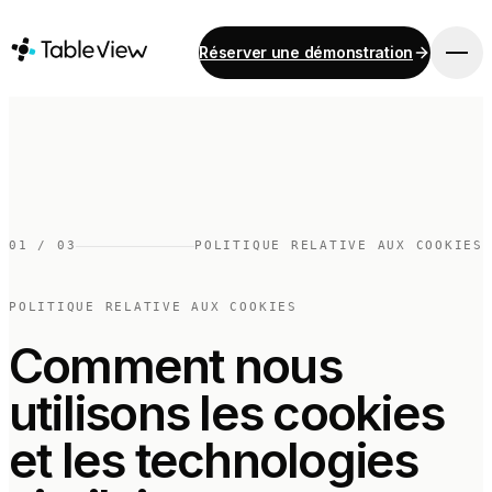
Réserver une démonstration
PLATEFORME
Point de vente
Stock
Système d'affichage pour cuisine
Comptabilité
01
/
03
POLITIQUE RELATIVE AUX COOKIES
Paiements
Approvisionnement
POLITIQUE RELATIVE AUX COOKIES
Menu en ligne et commande sur mobile
Comment nous
Instant Site
utilisons les cookies
et les technologies
SOLUTIONS