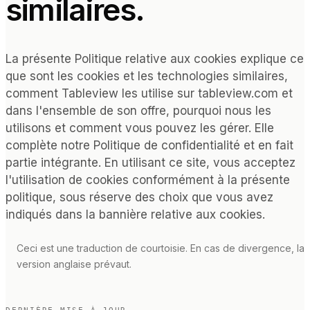
similaires.
PAR TYPE DE LIEU
Restaurants à service complet
Restaurants décontractés et bistrots
La présente Politique relative aux cookies explique ce
Bars et boîtes de nuit
que sont les cookies et les technologies similaires,
Hôtels et complexes touristiques
comment Tableview les utilise sur tableview.com et
À emporter et livraison
dans l'ensemble de son offre, pourquoi nous les
Camions-restaurants et cuisines virtuelles
utilisons et comment vous pouvez les gérer. Elle
complète notre Politique de confidentialité et en fait
COMPARER
partie intégrante. En utilisant ce site, vous acceptez
l'utilisation de cookies conformément à la présente
Tableview ou Toast
politique, sous réserve des choix que vous avez
Tableview contre Square
indiqués dans la bannière relative aux cookies.
Tableview ou Lightspeed
Ceci est une traduction de courtoisie. En cas de divergence, la
version anglaise prévaut.
RESSOURCES
Blog