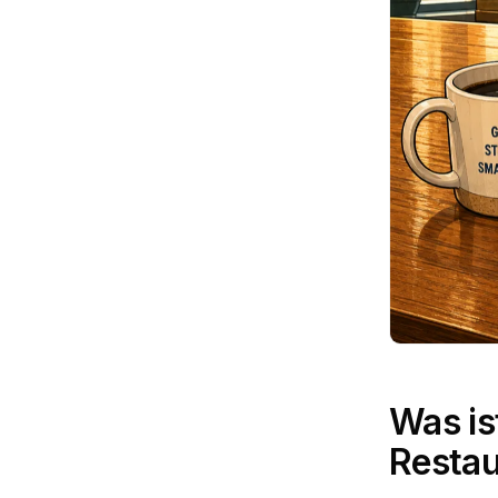
Was is
Restau