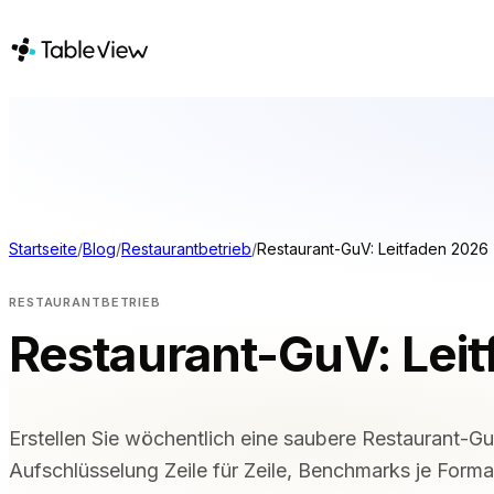
PLATTFORM
LÖSUNGEN
Verkaufsstelle
NACH VERA
Bestand
Restaurants m
Küchenanzeigesystem
Gezwungene 
Startseite
/
Blog
/
Restaurantbetrieb
/
Restaurant-GuV: Leitfaden 2026
Rechnungswesen
Bars & Nacht
Hotels & Res
Zahlungen
RESTAURANTBETRIEB
Zum Mitnehm
Beschaffung
Restaurant-GuV: Lei
Food Trucks
Online-Speisekarte &
VERGLEICH
mobile Bestellung
Instant Site
Tableview vs
Erstellen Sie wöchentlich eine saubere Restaurant-Gu
Tableview vs
Aufschlüsselung Zeile für Zeile, Benchmarks je Forma
Tableview vs