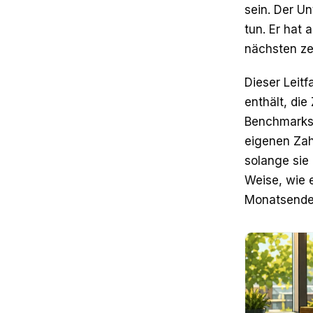
sein. Der U
tun. Er hat 
nächsten ze
Dieser Leit
enthält, die
Benchmarks n
eigenen Zah
solange sie 
Weise, wie 
Monatsende