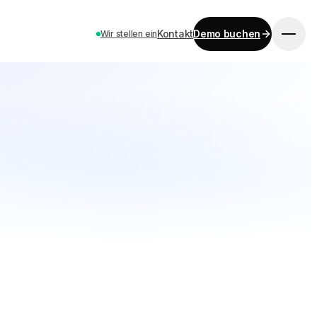
Kontakt
Demo buchen
Wir stellen ein
LOS GEHT’S
Preise
Kontakt
Karriere
Demo buchen
SPRACHE
EN
ES
DE
FR
IT