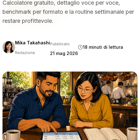
Calcolatore gratuito, dettaglio voce per voce,
PER TIPO DI STRUTTURA
benchmark per formato e la routine settimanale per
Ristoranti con servizio completo
restare profittevole.
Ristoranti informali e bistrot
Bar e discoteche
Hotel e resort
Mika Takahashi
Pubblicato
18 minuti di lettura
Da asporto e consegna a domicilio
Redazione
21 mag 2026
Food truck e cucine virtuali
CONFRONTA
Tableview contro Toast
Tableview contro Square
Tableview contro Lightspeed
RISORSE
Blog