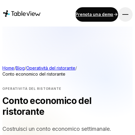
Prenota una demo
PIATTAFORMA
Punto vendita
Inventario
Sistema di visualizzazione per la cucina
Contabilità
Home
/
Blog
/
Operatività del ristorante
/
Conto economico del ristorante
Pagamenti
Approvvigionamento
OPERATIVITÀ DEL RISTORANTE
Menu online e ordinazioni da dispositivo mobile
Conto economico del
Instant Site
ristorante
SOLUZIONI
Costruisci un conto economico settimanale.