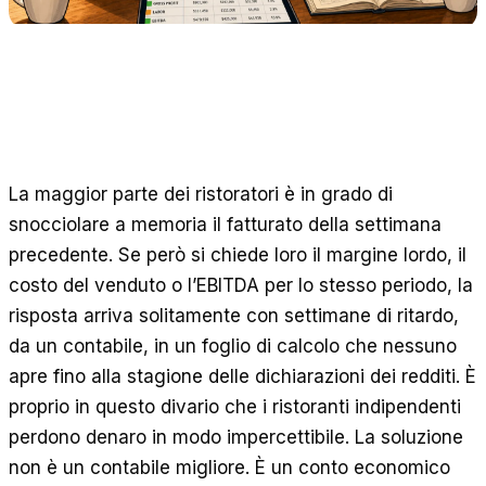
Calcolatori gratuiti
Recensioni
Aggiornamenti sui prodotti
Assistenza
Sicurezza dei dati
La maggior parte dei ristoratori è in grado di
INIZIA
snocciolare a memoria il fatturato della settimana
Prezzi
precedente. Se però si chiede loro il margine lordo, il
Contatti
costo del venduto o l’EBITDA per lo stesso periodo, la
Lavora con noi
risposta arriva solitamente con settimane di ritardo,
da un contabile, in un foglio di calcolo che nessuno
Prenota una demo
apre fino alla stagione delle dichiarazioni dei redditi. È
proprio in questo divario che i ristoranti indipendenti
perdono denaro in modo impercettibile. La soluzione
non è un contabile migliore. È un conto economico
LINGUA