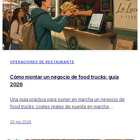
OPERACIONES DE RESTAURANTE
Cómo montar un negocio de food trucks: guía
2026
Una guía práctica para poner en marcha un negocio de
food trucks: costes reales de puesta en marcha,
normativa sobre cocinas industriales y permisos, compra
del camión, tecnología necesaria, dónde vender,
20 jun 2026
marketing y un calendario paso a paso para la puesta en
marcha.