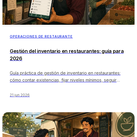
OPERACIONES DE RESTAURANTE
Gestión del inventario en restaurantes: guía para
2026
Guía práctica de gestión de inventario en restaurantes:
cómo contar existencias, fijar niveles mínimos, seguir
consumo y desviaciones, reducir mermas, valorar el
inventario y unirlo todo al coste de la comida y a los
21 jun 2026
pedidos para que las cifras cuadren.