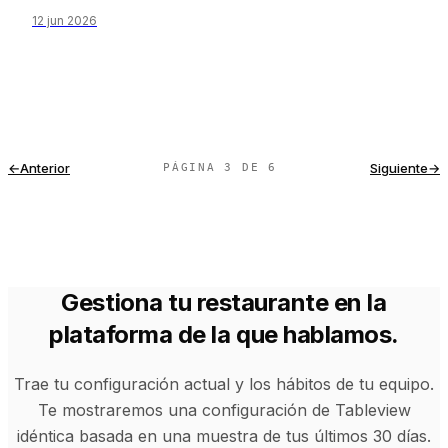
TPV para múltiples locales y las trampas de la economía
12 jun 2026
de cada local que acaban con las cadenas entre los
locales 3 y 8.
←
Anterior
Siguiente
→
PÁGINA 3 DE 6
Gestiona tu restaurante en la
plataforma de la que hablamos.
Trae tu configuración actual y los hábitos de tu equipo.
Te mostraremos una configuración de Tableview
idéntica basada en una muestra de tus últimos 30 días.