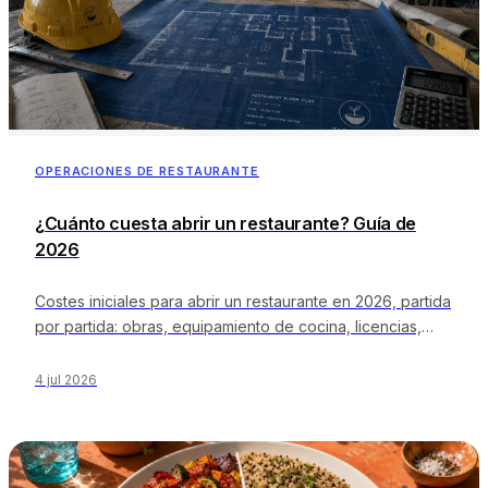
OPERACIONES DE RESTAURANTE
¿Cuánto cuesta abrir un restaurante? Guía de
2026
Costes iniciales para abrir un restaurante en 2026, partida
por partida: obras, equipamiento de cocina, licencias,
stock inicial, marketing y la reserva de capital circulante
que determina la supervivencia del negocio, además de
4 jul 2026
los rangos de costes según el concepto y un
presupuesto que.