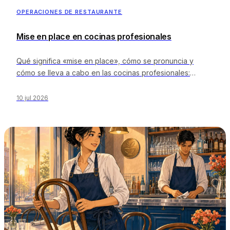
Calculadoras gratis
OPERACIONES DE RESTAURANTE
Opiniones
Actualizaciones de productos
Mise en place en cocinas profesionales
Asistencia
Seguridad de los datos
Qué significa «mise en place», cómo se pronuncia y
cómo se lleva a cabo en las cocinas profesionales:
organización de las estaciones de trabajo, listas de
EMPIEZA
preparación, niveles de «par», etiquetado y la disciplina
10 jul 2026
de trabajo y limpieza que hay detrás de cada línea de
Precios
servicio rápida.
Contacto
Empleo
Reserva una demostración
IDIOMA