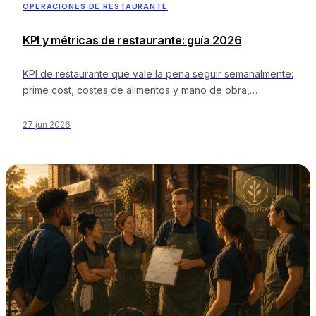
OPERACIONES DE RESTAURANTE
KPI y métricas de restaurante: guía 2026
KPI de restaurante que vale la pena seguir semanalmente:
prime cost, costes de alimentos y mano de obra,
RevPASH, rotación de mesas, ticket medio, caja y un ritmo
simple de panel.
27 jun 2026