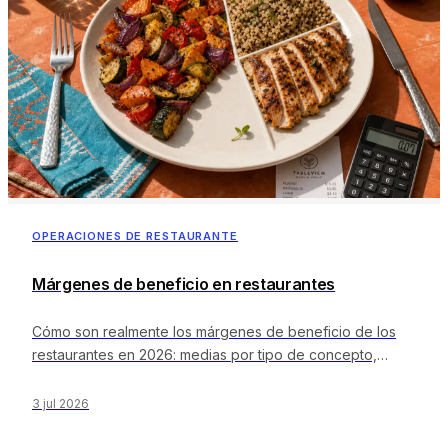
OPERACIONES DE RESTAURANTE
Márgenes de beneficio en restaurantes
Cómo son realmente los márgenes de beneficio de los
restaurantes en 2026: medias por tipo de concepto,
explicación de la diferencia entre ingresos brutos y
netos, los cuatro bloques de costes que merman los
3 jul 2026
ingresos, referencias fiables y un plan de 90 días para
aumentar los puntos de margen.