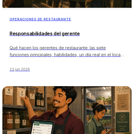
OPERACIONES DE RESTAURANTE
Responsabilidades del gerente
Qué hacen los gerentes de restaurante: las siete
funciones principales, habilidades, un día real en el local,
gerente vs GM, rangos salariales, plantilla de descripción
del puesto y herramientas para operar un sitio.
23 jun 2026