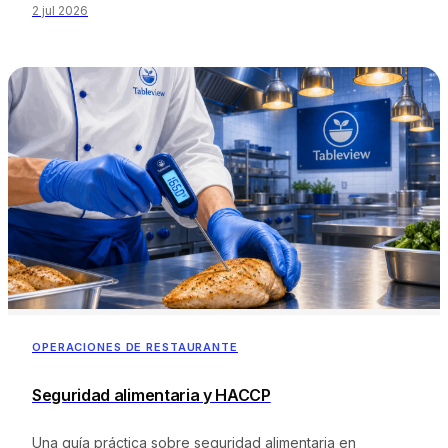
reclamaciones, la formación y los hábitos previos al turno,
2 jul 2026
cómo gestionar las reseñas y la tecnología que permite a
los camareros.
OPERACIONES DE RESTAURANTE
Seguridad alimentaria y HACCP
Una guía práctica sobre seguridad alimentaria en