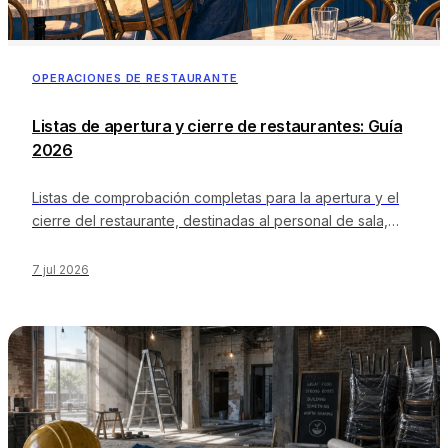
EN
ES
DE
FR
IT
OPERACIONES DE RESTAURANTE
Listas de apertura y cierre de restaurantes: Guía
2026
Listas de comprobación completas para la apertura y el
cierre del restaurante, destinadas al personal de sala,
cocina, bar y directivos, además de sistemas de
verificación, plazos de referencia y plantillas que el
7 jul 2026
personal sigue realmente.