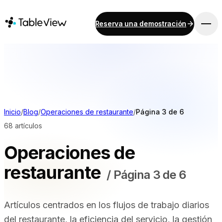
Reserva una demostración
PLATAFORMA
Punto de venta
Inventario
Sistema de visualización para cocinas
Contabilidad
Inicio
/
Blog
/
Operaciones de restaurante
/
Página 3 de 6
Pagos
68 artículos
Contratación pública
Operaciones de
Menú digital y pedidos por móvil
Instant Site
restaurante
/
Página 3 de 6
Artículos centrados en los flujos de trabajo diarios
SOLUCIONES
del restaurante, la eficiencia del servicio, la gestión