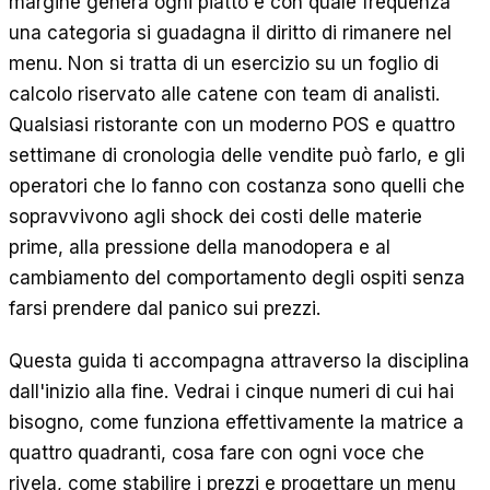
margine genera ogni piatto e con quale frequenza
EN
ES
DE
FR
IT
una categoria si guadagna il diritto di rimanere nel
menu. Non si tratta di un esercizio su un foglio di
calcolo riservato alle catene con team di analisti.
Qualsiasi ristorante con un moderno POS e quattro
settimane di cronologia delle vendite può farlo, e gli
operatori che lo fanno con costanza sono quelli che
sopravvivono agli shock dei costi delle materie
prime, alla pressione della manodopera e al
cambiamento del comportamento degli ospiti senza
farsi prendere dal panico sui prezzi.
Questa guida ti accompagna attraverso la disciplina
dall'inizio alla fine. Vedrai i cinque numeri di cui hai
bisogno, come funziona effettivamente la matrice a
quattro quadranti, cosa fare con ogni voce che
rivela, come stabilire i prezzi e progettare un menu