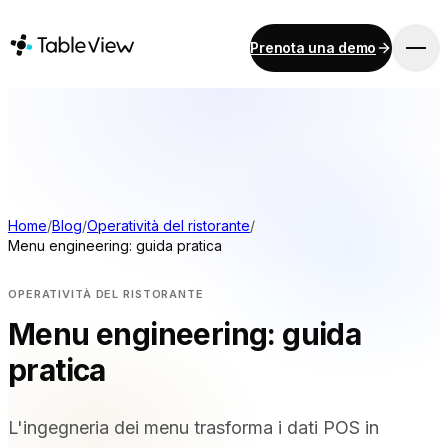
Prenota una demo
PIATTAFORMA
Punto vendita
Inventario
Sistema di visualizzazione per la cucina
Contabilità
Home
/
Blog
/
Operatività del ristorante
/
Menu engineering: guida pratica
Pagamenti
Approvvigionamento
OPERATIVITÀ DEL RISTORANTE
Menu online e ordinazioni da dispositivo mobile
Menu engineering: guida
Instant Site
pratica
SOLUZIONI
L'ingegneria dei menu trasforma i dati POS in