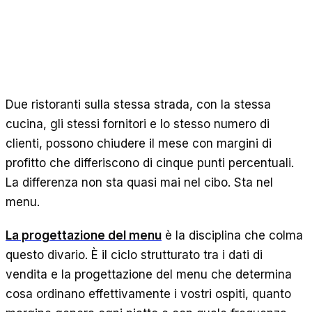
Calcolatori gratuiti
Recensioni
Aggiornamenti sui prodotti
Assistenza
Sicurezza dei dati
Due ristoranti sulla stessa strada, con la stessa
cucina, gli stessi fornitori e lo stesso numero di
INIZIA
clienti, possono chiudere il mese con margini di
Prezzi
profitto che differiscono di cinque punti percentuali.
Contatti
La differenza non sta quasi mai nel cibo. Sta nel
Lavora con noi
menu.
La progettazione del menu
è la disciplina che colma
Prenota una demo
questo divario. È il ciclo strutturato tra i dati di
vendita e la progettazione del menu che determina
cosa ordinano effettivamente i vostri ospiti, quanto
LINGUA