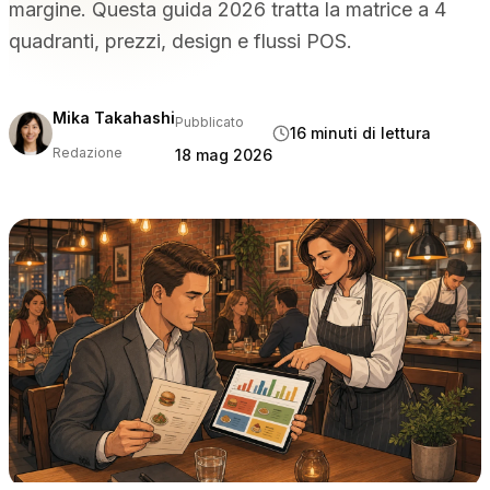
margine. Questa guida 2026 tratta la matrice a 4
PER TIPO DI STRUTTURA
quadranti, prezzi, design e flussi POS.
Ristoranti con servizio completo
Ristoranti informali e bistrot
Bar e discoteche
Mika Takahashi
Pubblicato
16 minuti di lettura
Hotel e resort
Redazione
18 mag 2026
Da asporto e consegna a domicilio
Food truck e cucine virtuali
CONFRONTA
Tableview contro Toast
Tableview contro Square
Tableview contro Lightspeed
RISORSE
Blog