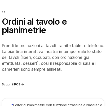
EN
ES
DE
FR
IT
0
1
Ordini al tavolo e
planimetrie
Prendi le ordinazioni ai tavoli tramite tablet o telefono.
La piantina interattiva mostra in tempo reale lo stato
dei tavoli (liberi, occupati, con ordinazione già
effettuata, dessert), così il responsabile di sala e i
camerieri sono sempre allineati.
Scopri il POS
→
Editor di planimetrie con funzione "trascina e rilascia" e