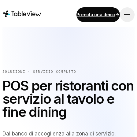
Prenota una demo
PIATTAFORMA
Punto vendita
Inventario
Sistema di visualizzazione per la cucina
Contabilità
SOLUZIONI · SERVIZIO COMPLETO
Pagamenti
POS per ristoranti con
Approvvigionamento
servizio al tavolo e
Menu online e ordinazioni da dispositivo mobile
Instant Site
fine dining
SOLUZIONI
Dal banco di accoglienza alla zona di servizio,