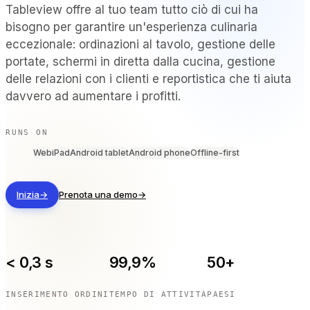
Tableview offre al tuo team tutto ciò di cui ha
PER TIPO DI STRUTTURA
bisogno per garantire un'esperienza culinaria
Ristoranti con servizio completo
eccezionale: ordinazioni al tavolo, gestione delle
Ristoranti informali e bistrot
portate, schermi in diretta dalla cucina, gestione
Bar e discoteche
delle relazioni con i clienti e reportistica che ti aiuta
Hotel e resort
davvero ad aumentare i profitti.
Da asporto e consegna a domicilio
Food truck e cucine virtuali
RUNS ON
Web
iPad
Android tablet
Android phone
Offline-first
CONFRONTA
Tableview contro Toast
Inizia
→
Prenota una demo
→
Tableview contro Square
Tableview contro Lightspeed
< 0,3 s
99,9%
50+
RISORSE
INSERIMENTO ORDINI
TEMPO DI ATTIVITÀ
PAESI
Blog