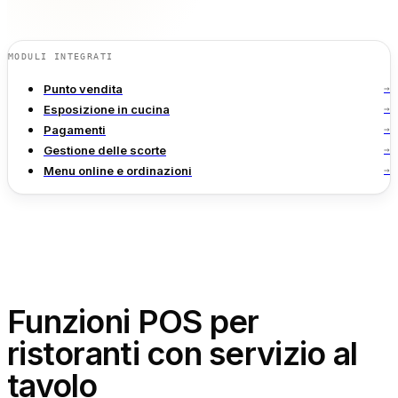
Calcolatori gratuiti
Recensioni
Aggiornamenti sui prodotti
MODULI INTEGRATI
Assistenza
Punto vendita
→
Sicurezza dei dati
Esposizione in cucina
→
Pagamenti
→
Gestione delle scorte
→
INIZIA
Menu online e ordinazioni
→
Prezzi
Contatti
Lavora con noi
Prenota una demo
Funzioni POS per
ristoranti con servizio al
tavolo
LINGUA