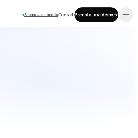
Contatti
Prenota una demo
Stiamo assumendo
INIZIA
Prezzi
Contatti
Lavora con noi
Prenota una demo
LINGUA
EN
ES
DE
FR
IT