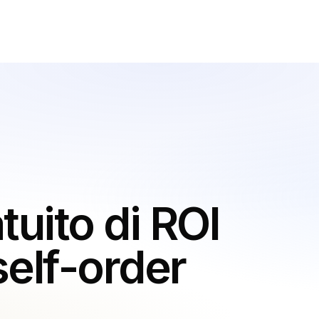
RISORSE
Blog
I STRUTTURA
Calcolatori gratuiti
Recensioni
on servizio completo
Aggiornamenti sui prodotti
ormali e bistrot
Assistenza
eche
Sicurezza dei dati
t
 consegna a domicilio
tuito di ROI
cucine virtuali
self-order
ntro Toast
ontro Square
ontro Lightspeed