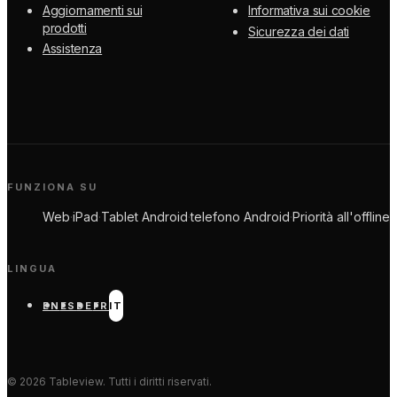
Aggiornamenti sui
Informativa sui cookie
prodotti
Sicurezza dei dati
Assistenza
FUNZIONA SU
Web
·
iPad
·
Tablet Android
·
telefono Android
·
Priorità all'offline
LINGUA
EN
ES
DE
FR
IT
©
2026
Tableview. Tutti i diritti riservati.