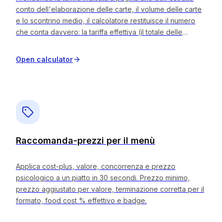
conto dell'elaborazione delle carte, il volume delle carte
EN
ES
DE
FR
IT
e lo scontrino medio, il calcolatore restituisce il numero
che conta davvero: la tariffa effettiva (il totale delle
commissioni diviso per il volume totale delle carte) che
pagate realmente. Funziona per i modelli di tariffazione
Open calculator
interchange+, forfettaria e a livelli e mostra il costo
mensile e annuale, oltre a una stima del risparmio se
passaste a un piano interchange+ con un prezzo
adeguato. Tutto funziona nel vostro browser; nulla viene
inviato a un server.
Raccomanda-prezzi per il menù
Applica cost-plus, valore, concorrenza e prezzo
psicologico a un piatto in 30 secondi. Prezzo minimo,
prezzo aggiustato per valore, terminazione corretta per il
formato, food cost % effettivo e badge.