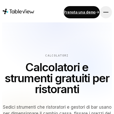
Prenota una demo
PIATTAFORMA
Punto vendita
Inventario
Sistema di visualizzazione per la cucina
CALCOLATORI
Contabilità
Calcolatori e
Pagamenti
Approvvigionamento
strumenti gratuiti per
Menu online e ordinazioni da dispositivo mobile
ristoranti
Instant Site
Sedici strumenti che ristoratori e gestori di bar usano
SOLUZIONI
per dimensionare il cambio cassa, fissare i prezzi del