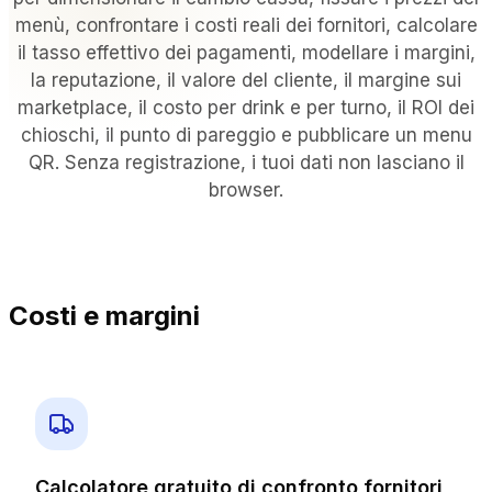
PER TIPO DI STRUTTURA
menù, confrontare i costi reali dei fornitori, calcolare
il tasso effettivo dei pagamenti, modellare i margini,
Ristoranti con servizio completo
la reputazione, il valore del cliente, il margine sui
Ristoranti informali e bistrot
marketplace, il costo per drink e per turno, il ROI dei
Bar e discoteche
chioschi, il punto di pareggio e pubblicare un menu
Hotel e resort
QR. Senza registrazione, i tuoi dati non lasciano il
Da asporto e consegna a domicilio
browser.
Food truck e cucine virtuali
CONFRONTA
Tableview contro Toast
Costi e margini
Tableview contro Square
Tableview contro Lightspeed
RISORSE
Blog
Calcolatore gratuito di confronto fornitori