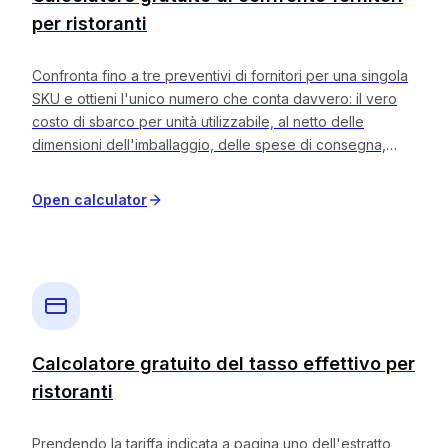
Calcolatori gratuiti
per ristoranti
Recensioni
Aggiornamenti sui prodotti
Confronta fino a tre preventivi di fornitori per una singola
Assistenza
SKU e ottieni l'unico numero che conta davvero: il vero
Sicurezza dei dati
costo di sbarco per unità utilizzabile, al netto delle
dimensioni dell'imballaggio, delle spese di consegna,
della perdita di rendimento e dello sconto di cassa.
INIZIA
Restituisce il fornitore più economico, il divario rispetto al
Open calculator
più costoso e il risparmio annuo derivante dal passaggio
Prezzi
alla fonte migliore. Raramente vince il prezzo più basso
Contatti
per cassa, una volta eseguiti i calcoli. Tutto avviene nel
Lavora con noi
browser; nulla viene inviato a un server.
Prenota una demo
Calcolatore gratuito del tasso effettivo per
ristoranti
LINGUA
Prendendo la tariffa indicata a pagina uno dell'estratto