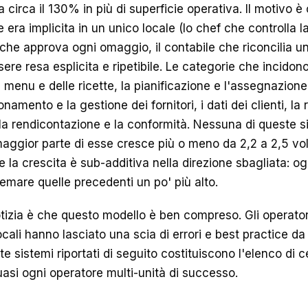
a circa il 130% in più di superficie operativa. Il motivo 
 era implicita in un unico locale (lo chef che controlla la
 che approva ogni omaggio, il contabile che riconcilia u
ere resa esplicita e ripetibile. Le categorie che incid
 menu e delle ricette, la pianificazione e l'assegnazione
namento e la gestione dei fornitori, i dati dei clienti, la 
la rendicontazione e la conformità. Nessuna di queste s
maggior parte di esse cresce più o meno da 2,2 a 2,5 vo
e la crescita è sub-additiva nella direzione sbagliata: o
temare quelle precedenti un po' più alto.
tizia è che questo modello è ben compreso. Gli operato
ocali hanno lasciato una scia di errori e best practice da 
tte sistemi riportati di seguito costituiscono l'elenco di 
asi ogni operatore multi-unità di successo.