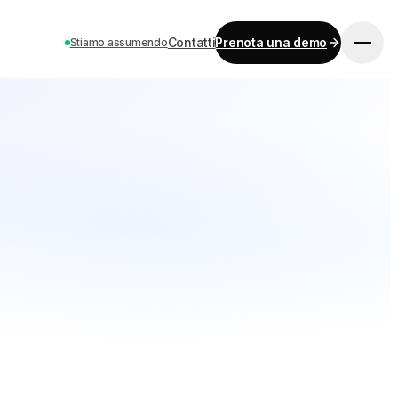
Contatti
Prenota una demo
Stiamo assumendo
INIZIA
Prezzi
Contatti
Lavora con noi
Prenota una demo
LINGUA
EN
ES
DE
FR
IT