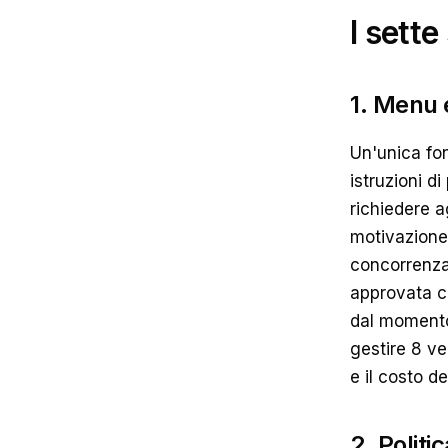
I sett
1. Menu 
Un'unica fon
istruzioni d
richiedere a
motivazione 
concorrenza"
approvata c
dal momento 
gestire 8 ve
e il costo de
2. Politi