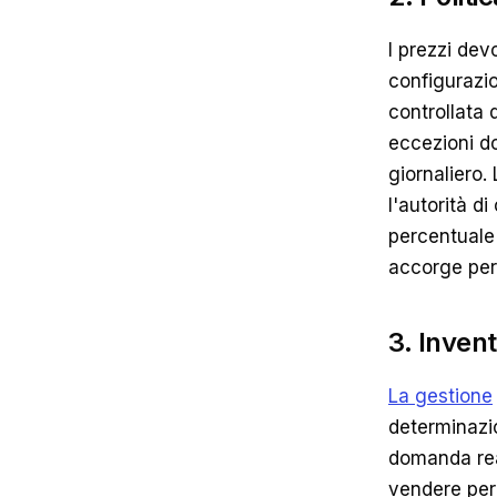
I prezzi dev
configurazi
controllata 
eccezioni do
giornaliero.
l'autorità d
percentuale 
accorge per
3. Inven
La gestione
determinazi
domanda real
vendere per 