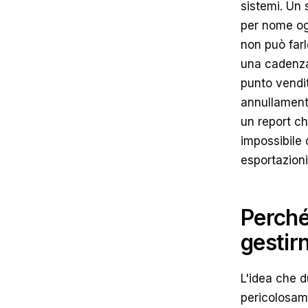
sistemi. Un
per nome ogn
non può farl
una cadenza 
punto vendit
annullament
un report ch
impossibile 
esportazioni 
Perché 
gestir
L'idea che d
pericolosam