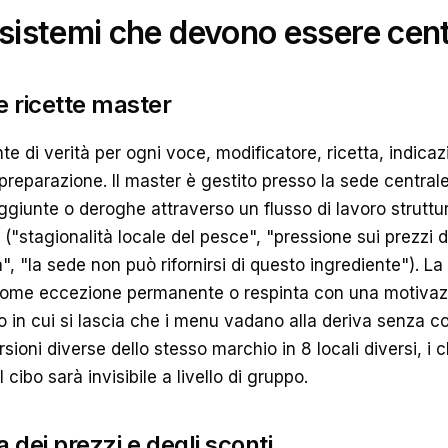
e sistemi che devono essere cent
e ricette master
te di verità per ogni voce, modificatore, ricetta, indicaz
i preparazione. Il master è gestito presso la sede centra
ggiunte o deroghe attraverso un flusso di lavoro struttu
("stagionalità locale del pesce", "pressione sui prezzi d
, "la sede non può rifornirsi di questo ingrediente"). L
ome eccezione permanente o respinta con una motivazio
in cui si lascia che i menu vadano alla deriva senza cont
rsioni diverse dello stesso marchio in 8 locali diversi, i
l cibo sarà invisibile a livello di gruppo.
ca dei prezzi e degli sconti