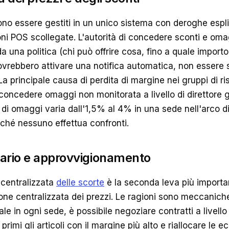
ono essere gestiti in un unico sistema con deroghe espli
oni POS scollegate. L'autorità di concedere sconti e om
da una politica (chi può offrire cosa, fino a quale importo
vrebbero attivare una notifica automatica, non essere 
 La principale causa di perdita di margine nei gruppi di ri
i concedere omaggi non monitorata a livello di direttore 
di omaggi varia dall'1,5% al 4% in una sede nell'arco d
ché nessuno effettua confronti.
tario e approvvigionamento
centralizzata
delle scorte
è la seconda leva più importan
one centralizzata dei prezzi. Le ragioni sono meccanich
e in ogni sede, è possibile negoziare contratti a livello 
primi gli articoli con il margine più alto e riallocare le 