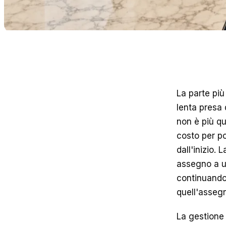
La parte più 
lenta presa 
non è più qu
costo per po
dall'inizio.
assegno a un
continuando 
quell'asseg
La gestione d