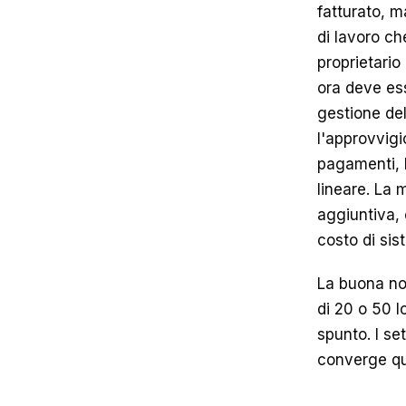
fatturato, m
di lavoro che
proprietario
ora deve ess
gestione del
l'approvvigio
pagamenti, 
lineare. La 
aggiuntiva, 
costo di sis
La buona no
di 20 o 50 l
spunto. I se
converge qu