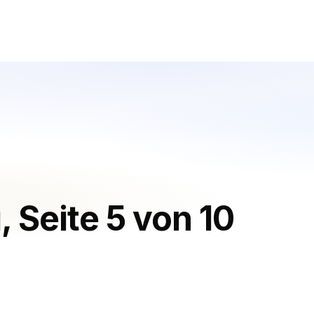
RESSOURCEN
Blog
NSTALTUNGSORTTYP
Gratis-Rechner
Bewertungen
it Vollservice
Produktaktualisierungen
Gastronomie & Bistros
Support
clubs
Datensicherheit
orts
en & Lieferservice
g
,
Seite 5 von 10
 & Cloud-Küchen
EN
. Toast
. Square
. Lightspeed