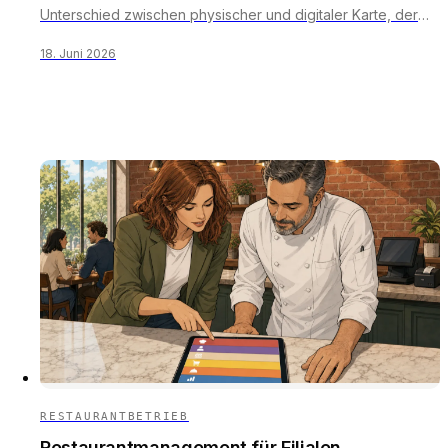
Unterschied zwischen physischer und digitaler Karte, der
Weg durch Ihr Kassensystem, rechtliche Fallstricke,
18. Juni 2026
Betrugsschutz und ein Plan für die schwachen Monate.
RESTAURANTBETRIEB
Restaurantmanagement für Filialen