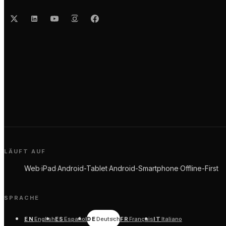
LÄUFT AUF
Web
·
iPad
·
Android-Tablet
·
Android-Smartphone
·
Offline-First
SPRACHE
EN
English
ES
Español
DE
Deutsch
FR
Français
IT
Italiano