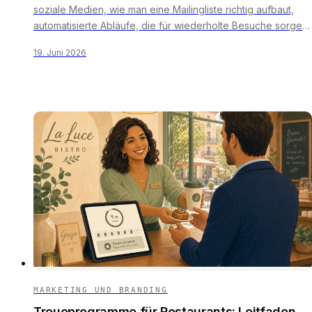
soziale Medien, wie man eine Mailingliste richtig aufbaut,
automatisierte Abläufe, die für wiederholte Besuche sorgen,
Betreffzeilen und der richtige Zeitpunkt, Zustellbarkeit und
19. Juni 2026
rechtliche Grundlagen sowie ein 30-Tage-Plan für den Start.
MARKETING UND BRANDING
Treueprogramme für Restaurants: Leitfaden