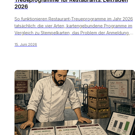
2026
So funktionieren Restaurant-Treueprogramme im Jahr 2026
tatsächlich: die vier Arten, kartengebundene Programme im
Vergleich zu Stempelkarten, das Problem der Anmeldung,
eine Prämienpolitik, die die Gewinnspanne sichert, und eine
15. Juni 2026
60-tägige Einführungsphase, die auch den Ansturm am
Freitag übersteht.