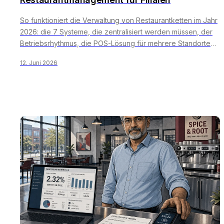
So funktioniert die Verwaltung von Restaurantketten im Jahr
2026: die 7 Systeme, die zentralisiert werden müssen, der
Betriebsrhythmus, die POS-Lösung für mehrere Standorte
und die Fallstricke der Standortökonomie, die Ketten
12. Juni 2026
zwischen den Standorten 3 und 8 zum Scheitern bringen.