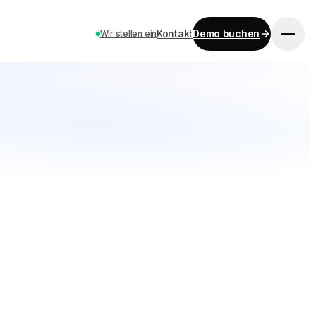
Kontakt
Demo buchen
Wir stellen ein
LOS GEHT’S
Preise
Kontakt
Karriere
Demo buchen
SPRACHE
EN
ES
DE
FR
IT