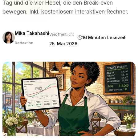
Tag und die vier Hebel, die den Break-even
NACH VERANSTALTUNGSORTTYP
bewegen. Inkl. kostenlosem interaktiven Rechner.
Restaurants mit Vollservice
Gezwungene Gastronomie & Bistros
Bars & Nachtclubs
Mika Takahashi
Veröffentlicht
16 Minuten Lesezeit
Hotels & Resorts
Redaktion
25. Mai 2026
Zum Mitnehmen & Lieferservice
Food Trucks & Cloud-Küchen
VERGLEICHEN
Tableview vs. Toast
Tableview vs. Square
Tableview vs. Lightspeed
RESSOURCEN
Blog