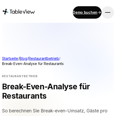
Demo buchen
PLATTFORM
Verkaufsstelle
Bestand
Küchenanzeigesystem
Rechnungswesen
Startseite
/
Blog
/
Restaurantbetrieb
/
Break-Even-Analyse für Restaurants
Zahlungen
Beschaffung
RESTAURANTBETRIEB
Online-Speisekarte & mobile Bestellung
Break-Even-Analyse für
Instant Site
Restaurants
LÖSUNGEN
So berechnen Sie Break-even-Umsatz, Gäste pro