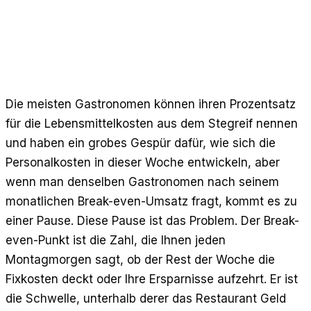
Gratis-Rechner
Bewertungen
Produktaktualisierungen
Support
Datensicherheit
Die meisten Gastronomen können ihren Prozentsatz
für die Lebensmittelkosten aus dem Stegreif nennen
LOS GEHT’S
und haben ein grobes Gespür dafür, wie sich die
Preise
Personalkosten in dieser Woche entwickeln, aber
Kontakt
wenn man denselben Gastronomen nach seinem
Karriere
monatlichen Break-even-Umsatz fragt, kommt es zu
einer Pause. Diese Pause ist das Problem. Der Break-
Demo buchen
even-Punkt ist die Zahl, die Ihnen jeden
Montagmorgen sagt, ob der Rest der Woche die
Fixkosten deckt oder Ihre Ersparnisse aufzehrt. Er ist
die Schwelle, unterhalb derer das Restaurant Geld
SPRACHE