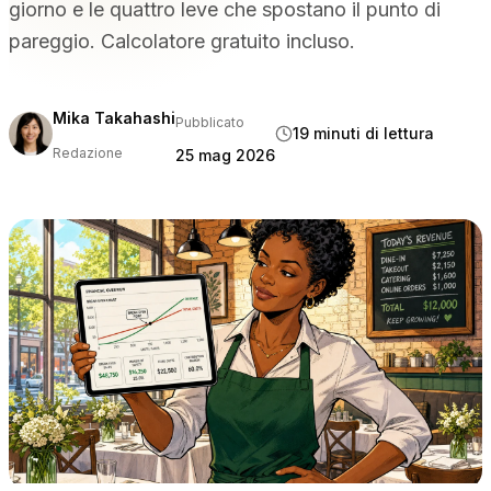
giorno e le quattro leve che spostano il punto di
PER TIPO DI STRUTTURA
pareggio. Calcolatore gratuito incluso.
Ristoranti con servizio completo
Ristoranti informali e bistrot
Bar e discoteche
Mika Takahashi
Pubblicato
19 minuti di lettura
Hotel e resort
Redazione
25 mag 2026
Da asporto e consegna a domicilio
Food truck e cucine virtuali
CONFRONTA
Tableview contro Toast
Tableview contro Square
Tableview contro Lightspeed
RISORSE
Blog