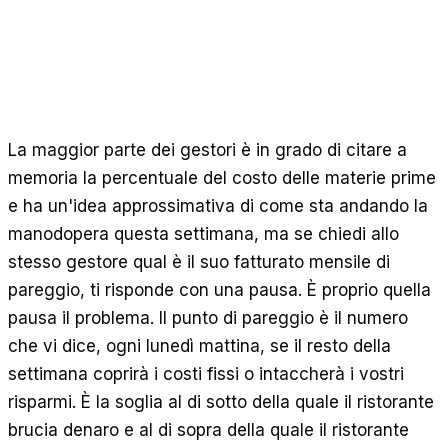
Calcolatori gratuiti
Recensioni
Aggiornamenti sui prodotti
Assistenza
Sicurezza dei dati
La maggior parte dei gestori è in grado di citare a
memoria la percentuale del costo delle materie prime
INIZIA
e ha un'idea approssimativa di come sta andando la
Prezzi
manodopera questa settimana, ma se chiedi allo
Contatti
stesso gestore qual è il suo fatturato mensile di
Lavora con noi
pareggio, ti risponde con una pausa. È proprio quella
pausa il problema. Il punto di pareggio è il numero
Prenota una demo
che vi dice, ogni lunedì mattina, se il resto della
settimana coprirà i costi fissi o intaccherà i vostri
risparmi. È la soglia al di sotto della quale il ristorante
brucia denaro e al di sopra della quale il ristorante
LINGUA