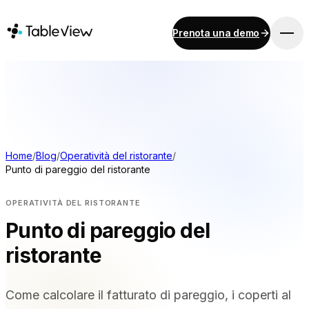
Prenota una demo
PIATTAFORMA
Punto vendita
Inventario
Sistema di visualizzazione per la cucina
Contabilità
Home
/
Blog
/
Operatività del ristorante
/
Punto di pareggio del ristorante
Pagamenti
Approvvigionamento
OPERATIVITÀ DEL RISTORANTE
Menu online e ordinazioni da dispositivo mobile
Punto di pareggio del
Instant Site
ristorante
SOLUZIONI
Come calcolare il fatturato di pareggio, i coperti al