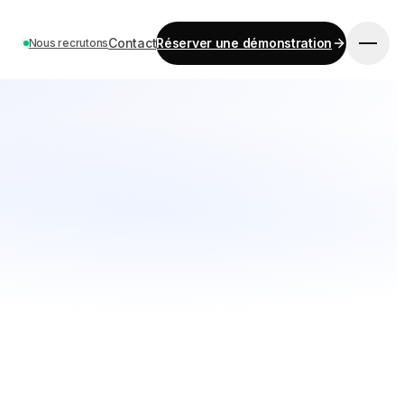
Contact
Réserver une démonstration
Nous recrutons
COMMENCER
Tarifs
Contact
Carrières
Réserver une démonstration
LANGUE
EN
ES
DE
FR
IT