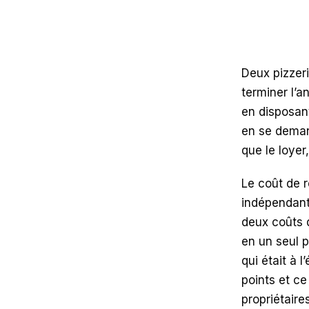
Deux pizzer
terminer l’
en disposan
en se demand
que le loyer
Le coût de r
indépendants
deux coûts 
en un seul 
qui était à 
points et c
propriétaire