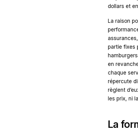
dollars et e
La raison po
performance 
assurances, 
partie fixe
hamburgers,
en revanche,
chaque serv
répercute di
règlent d’e
les prix, ni
La for