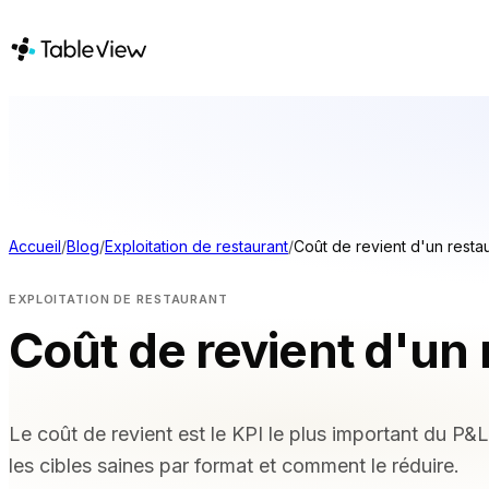
PLATEFORME
SOLUTIONS
Point de vente
PAR TYPE DE
Stock
Restaurants 
Système d'affichage
Restaurants d
Accueil
/
Blog
/
Exploitation de restaurant
/
Coût de revient d'un resta
pour cuisine
Bars et boîte
Hôtels et co
Comptabilité
EXPLOITATION DE RESTAURANT
À emporter et
Paiements
Coût de revient d'un 
Camions-rest
Approvisionnement
virtuelles
Menu en ligne et
COMPARER
commande sur mobile
Le coût de revient est le KPI le plus important du P&
Tableview o
les cibles saines par format et comment le réduire.
Instant Site
Tableview c