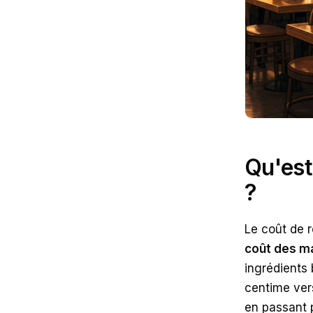
Qu'est
?
Le coût de 
coût des m
ingrédients 
centime vers
en passant p