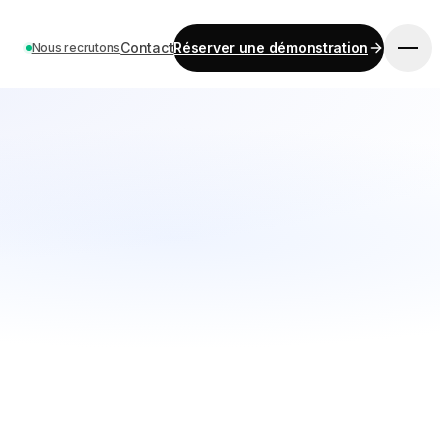
Contact
Réserver une démonstration
Nous recrutons
COMMENCER
Tarifs
Contact
Carrières
Réserver une démonstration
LANGUE
EN
ES
DE
FR
IT