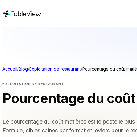
PLATEFORME
SOLUTIONS
Point de vente
PAR TYPE DE
Stock
Restaurants 
Système d'affichage
Restaurants d
Accueil
/
Blog
/
Exploitation de restaurant
/
Pourcentage du coût matiè
pour cuisine
Bars et boîte
Hôtels et co
Comptabilité
EXPLOITATION DE RESTAURANT
À emporter et
Paiements
Pourcentage du coût
Camions-rest
Approvisionnement
virtuelles
Menu en ligne et
COMPARER
commande sur mobile
Le pourcentage du coût matières est le poste le plus
Tableview o
Formule, cibles saines par format et leviers pour le ré
Instant Site
Tableview c