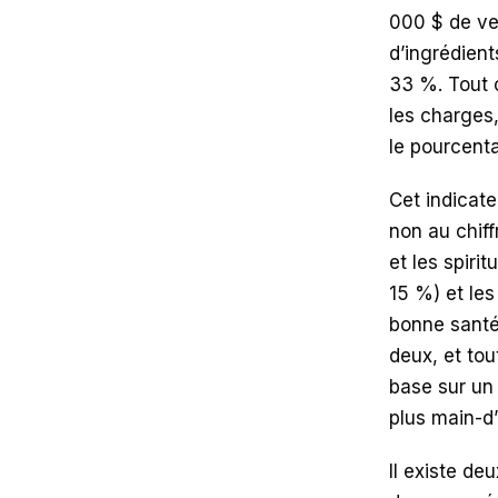
000 $ de ve
d’ingrédient
33 %. Tout c
les charges,
le pourcenta
Cet indicate
non au chiff
et les spiri
15 %) et les
bonne santé
deux, et tou
base sur un 
plus main-d
Il existe de