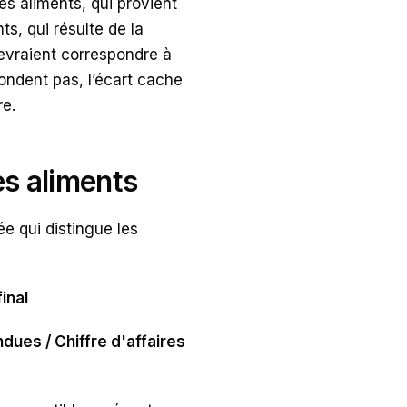
des aliments, qui provient
s, qui résulte de la
devraient correspondre à
ondent pas, l’écart cache
re.
s aliments
ée qui distingue les
inal
ues / Chiffre d'affaires