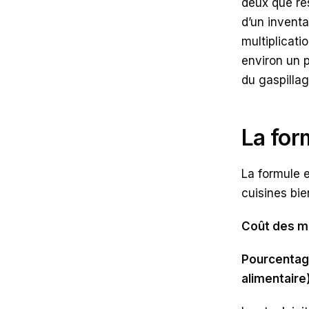
deux que rés
d’un inventa
multiplicati
environ un p
du gaspillag
La for
La formule e
cuisines bie
Coût des ma
Pourcentage
alimentaire