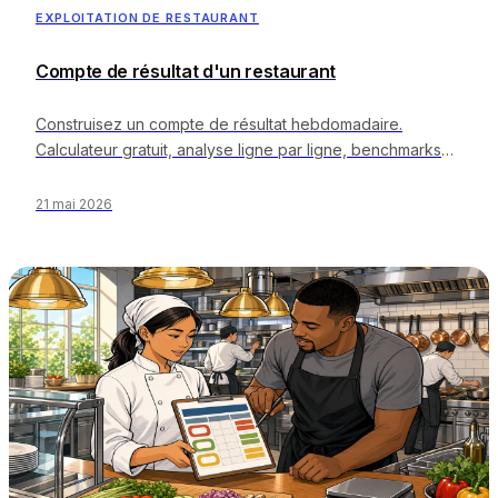
EXPLOITATION DE RESTAURANT
Compte de résultat d'un restaurant
Construisez un compte de résultat hebdomadaire.
Calculateur gratuit, analyse ligne par ligne, benchmarks
par format et la routine hebdomadaire pour rester
rentable.
21 mai 2026