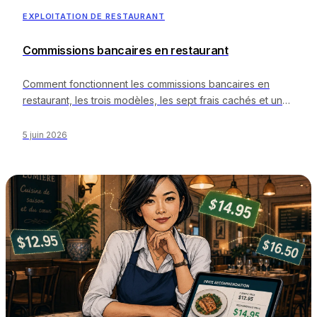
Calculatrices gratuites
EXPLOITATION DE RESTAURANT
Avis
Mises à jour des produits
Commissions bancaires en restaurant
Assistance
Sécurité des données
Comment fonctionnent les commissions bancaires en
restaurant, les trois modèles, les sept frais cachés et un
calculateur gratuit du taux effectif.
COMMENCER
5 juin 2026
Tarifs
Contact
Carrières
Réserver une démonstration
LANGUE