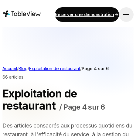
Réserver une démonstration
PLATEFORME
Point de vente
Stock
Système d'affichage pour cuisine
Comptabilité
Accueil
/
Blog
/
Exploitation de restaurant
/
Page 4 sur 6
Paiements
66 articles
Approvisionnement
Exploitation de
Menu en ligne et commande sur mobile
Instant Site
restaurant
/
Page 4 sur 6
Des articles consacrés aux processus quotidiens du
SOLUTIONS
restaurant, à l'efficacité du service, à la gestion du