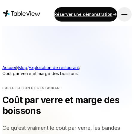
Réserver une démonstration
PLATEFORME
Point de vente
Stock
Système d'affichage pour cuisine
Comptabilité
Accueil
/
Blog
/
Exploitation de restaurant
/
Coût par verre et marge des boissons
Paiements
Approvisionnement
EXPLOITATION DE RESTAURANT
Menu en ligne et commande sur mobile
Coût par verre et marge des
Instant Site
boissons
SOLUTIONS
Ce qu’est vraiment le coût par verre, les bandes