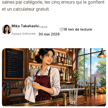
saines par catégorie, les cinq erreurs qui le gonflent
PAR TYPE DE LIEU
et un calculateur gratuit.
Restaurants à service complet
Restaurants décontractés et bistrots
Bars et boîtes de nuit
Mika Takahashi
Publié
18 min de lecture
Hôtels et complexes touristiques
Équipe éditoriale
30 mai 2026
À emporter et livraison
Camions-restaurants et cuisines virtuelles
COMPARER
Tableview ou Toast
Tableview contre Square
Tableview ou Lightspeed
RESSOURCES
Blog