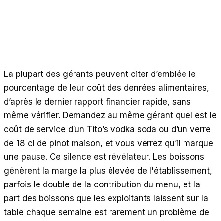
Calculatrices gratuites
Avis
Mises à jour des produits
Assistance
Sécurité des données
La plupart des gérants peuvent citer d’emblée le
pourcentage de leur coût des denrées alimentaires,
COMMENCER
d’après le dernier rapport financier rapide, sans
Tarifs
même vérifier. Demandez au même gérant quel est le
Contact
coût de service d’un Tito’s vodka soda ou d’un verre
Carrières
de 18 cl de pinot maison, et vous verrez qu’il marque
une pause. Ce silence est révélateur. Les boissons
Réserver une démonstration
génèrent la marge la plus élevée de l'établissement,
parfois le double de la contribution du menu, et la
part des boissons que les exploitants laissent sur la
table chaque semaine est rarement un problème de
LANGUE