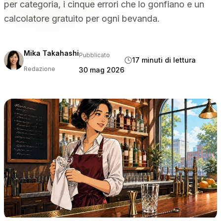
per categoria, i cinque errori che lo gonfiano e un
PER TIPO DI STRUTTURA
calcolatore gratuito per ogni bevanda.
Ristoranti con servizio completo
Ristoranti informali e bistrot
Bar e discoteche
Mika Takahashi
Pubblicato
17 minuti di lettura
Hotel e resort
Redazione
30 mag 2026
Da asporto e consegna a domicilio
Food truck e cucine virtuali
CONFRONTA
Tableview contro Toast
Tableview contro Square
Tableview contro Lightspeed
RISORSE
Blog