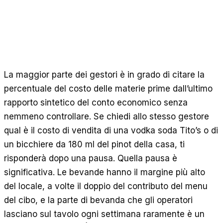
Calcolatori gratuiti
Recensioni
Aggiornamenti sui prodotti
Assistenza
Sicurezza dei dati
La maggior parte dei gestori è in grado di citare la
percentuale del costo delle materie prime dall’ultimo
INIZIA
rapporto sintetico del conto economico senza
Prezzi
nemmeno controllare. Se chiedi allo stesso gestore
Contatti
qual è il costo di vendita di una vodka soda Tito’s o di
Lavora con noi
un bicchiere da 180 ml del pinot della casa, ti
risponderà dopo una pausa. Quella pausa è
Prenota una demo
significativa. Le bevande hanno il margine più alto
del locale, a volte il doppio del contributo del menu
del cibo, e la parte di bevanda che gli operatori
lasciano sul tavolo ogni settimana raramente è un
LINGUA