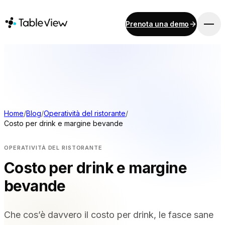
Prenota una demo
PIATTAFORMA
Punto vendita
Inventario
Sistema di visualizzazione per la cucina
Contabilità
Home
/
Blog
/
Operatività del ristorante
/
Costo per drink e margine bevande
Pagamenti
Approvvigionamento
OPERATIVITÀ DEL RISTORANTE
Menu online e ordinazioni da dispositivo mobile
Costo per drink e margine
Instant Site
bevande
SOLUZIONI
Che cos’è davvero il costo per drink, le fasce sane